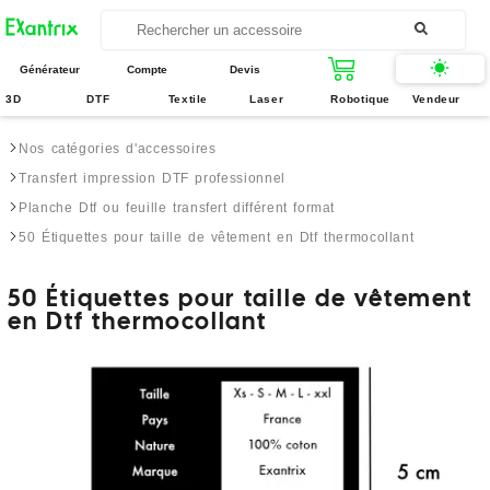
Générateur
Compte
Devis
3D
DTF
Textile
Laser
Robotique
Vendeur
Nos catégories d'accessoires
Transfert impression DTF professionnel
Planche Dtf ou feuille transfert différent format
50 Étiquettes pour taille de vêtement en Dtf thermocollant
50 Étiquettes pour taille de vêtement
en Dtf thermocollant