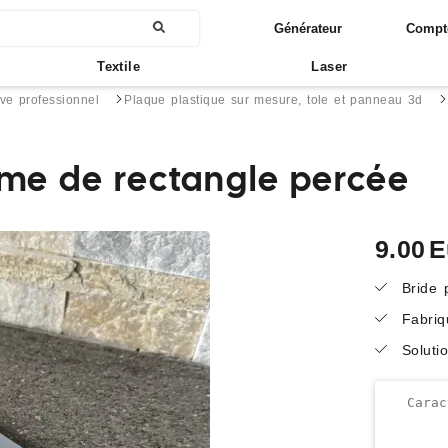
Générateur
Compt
Textile
Laser
ive professionnel
Plaque plastique sur mesure, tole et panneau 3d
rme de rectangle percée
9.00
E
Bride 
Fabriq
Soluti