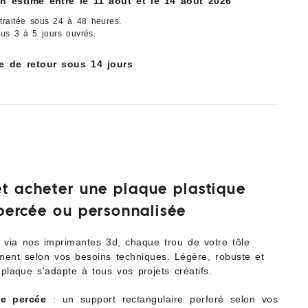
on estimé entre le 11 août et le 14 août 2026
raitée sous 24 à 48 heures.
ous 3 à 5 jours ouvrés.
ue de retour sous 14 jours
et acheter une plaque plastique
 percée ou personnalisée
e via nos imprimantes 3d, chaque trou de votre tôle
ement selon vos besoins techniques. Légère, robuste et
 plaque s'adapte à tous vos projets créatifs.
re percée
: un support rectangulaire perforé selon vos