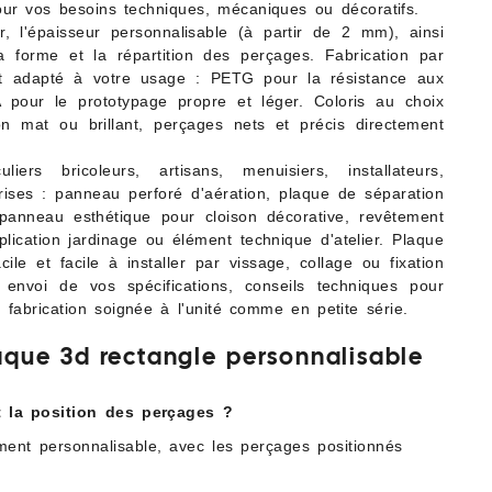
our vos besoins techniques, mécaniques ou décoratifs.
r, l'épaisseur personnalisable (à partir de 2 mm), ainsi
a forme et la répartition des perçages. Fabrication par
nt adapté à votre usage : PETG pour la résistance aux
 pour le prototypage propre et léger. Coloris au choix
ion mat ou brillant, perçages nets et précis directement
iers bricoleurs, artisans, menuisiers, installateurs,
eprises : panneau perforé d'aération, plaque de séparation
 panneau esthétique pour cloison décorative, revêtement
plication jardinage ou élément technique d'atelier. Plaque
acile et facile à installer par vissage, collage ou fixation
r envoi de vos spécifications, conseils techniques pour
, fabrication soignée à l'unité comme en petite série.
aque 3d rectangle personnalisable
t la position des perçages ?
ment personnalisable, avec les perçages positionnés