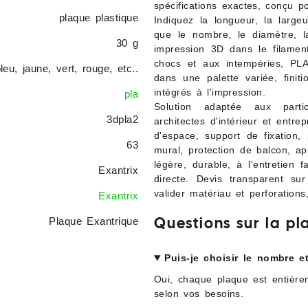
spécifications exactes, conçu p
plaque plastique
Indiquez la longueur, la largeu
que le nombre, le diamètre, l
30 g
impression 3D dans le filame
chocs et aux intempéries, PLA
bleu, jaune, vert, rouge, etc..
dans une palette variée, finit
intégrés à l'impression.
pla
Solution adaptée aux particul
3dpla2
architectes d'intérieur et entr
d'espace, support de fixation,
63
mural, protection de balcon, ap
légère, durable, à l'entretien f
Exantrix
directe. Devis transparent su
valider matériau et perforations
Exantrix
Plaque Exantrique
Questions sur la pl
Puis-je choisir le nombre e
Oui, chaque plaque est entière
selon vos besoins.