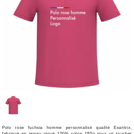
Polo rose fuchsia homme personnalisé qualité Exantrix,
fabriqué en jersey piqué 100% coton 180g pour un toucher