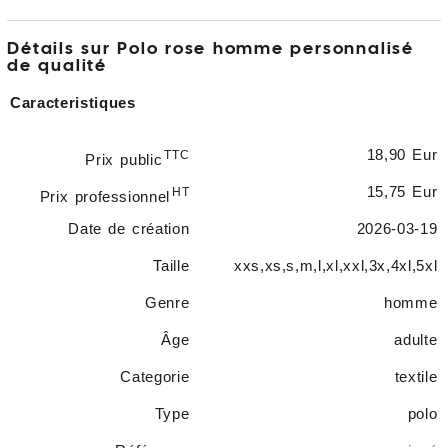
Détails sur Polo rose homme personnalisé
de qualité
Caracteristiques
18,90 Eur
TTC
Prix public
15,75 Eur
HT
Prix professionnel
Date de création
2026-03-19
Taille
xxs,xs,s,m,l,xl,xxl,3x,4xl,5xl
Genre
homme
Âge
adulte
Categorie
textile
Type
polo