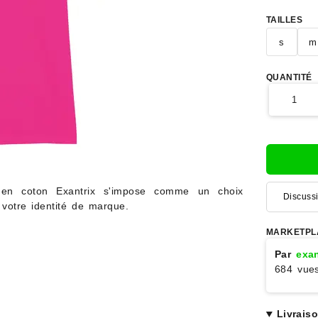
TAILLES
s
m
QUANTITÉ
 en coton Exantrix s'impose comme un choix
Discuss
 votre identité de marque.
MARKETPL
Par
exan
684 vue
Livrais