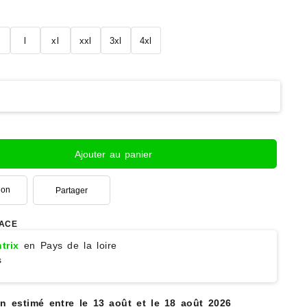
l
xl
xxl
3xl
4xl
Ajouter au panier
ion
Partager
ACE
trix
en Pays de la loire
s
on estimé entre le 13 août et le 18 août 2026