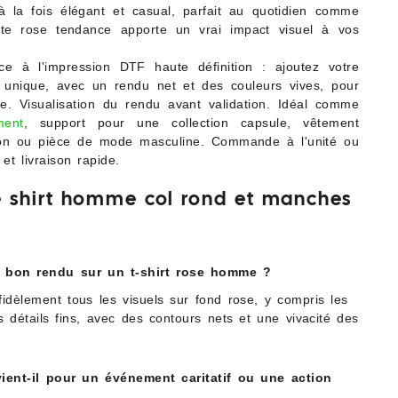
 la fois élégant et casual, parfait au quotidien comme
nte rose tendance apporte un vrai impact visuel à vos
âce à l'impression DTF haute définition : ajoutez votre
n unique, avec un rendu net et des couleurs vives, pour
. Visualisation du rendu avant validation. Idéal comme
ment
, support pour une collection capsule, vêtement
tion ou pièce de mode masculine. Commande à l'unité ou
et livraison rapide.
ee shirt homme col rond et manches
un bon rendu sur un t-shirt rose homme ?
fidèlement tous les visuels sur fond rose, y compris les
s détails fins, avec des contours nets et une vivacité des
ient-il pour un événement caritatif ou une action