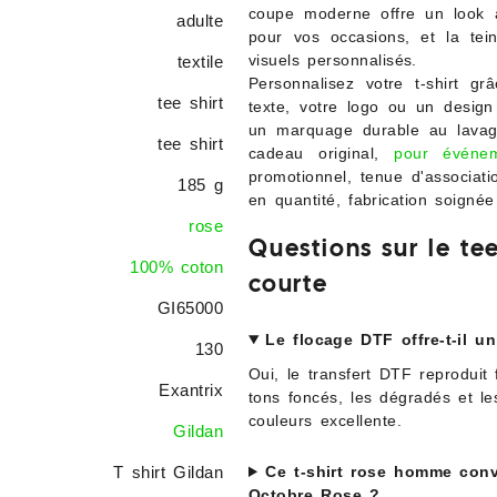
coupe moderne offre un look à
adulte
pour vos occasions, et la tei
visuels personnalisés.
textile
Personnalisez votre t-shirt gr
tee shirt
texte, votre logo ou un desig
un marquage durable au lavage
tee shirt
cadeau original,
pour événe
promotionnel, tenue d'associa
185 g
en quantité, fabrication soignée 
rose
Questions sur le t
100% coton
courte
GI65000
Le flocage DTF offre-t-il 
130
Oui, le transfert DTF reproduit 
Exantrix
tons foncés, les dégradés et le
couleurs excellente.
Gildan
Ce t-shirt rose homme conv
T shirt Gildan
Octobre Rose ?