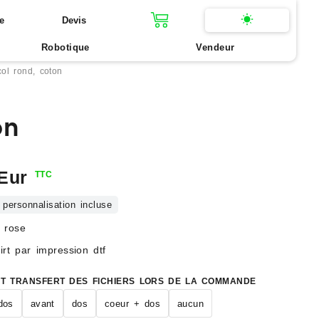
e
Devis
Robotique
Vendeur
ol rond, coton
on
Eur
TTC
 personnalisation incluse
t rose
irt par impression dtf
ET TRANSFERT DES FICHIERS LORS DE LA COMMANDE
dos
avant
dos
coeur + dos
aucun