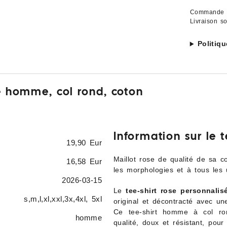
Commande t
Livraison s
Politiq
sé homme, col rond, coton
Information sur le 
19,90 Eur
Maillot rose de qualité de sa c
16,58 Eur
les morphologies et à tous les 
2026-03-15
Le
tee-shirt rose personnali
s,m,l,xl,xxl,3x,4xl, 5xl
original et décontracté avec un
Ce tee-shirt homme à col ro
homme
qualité, doux et résistant, pou