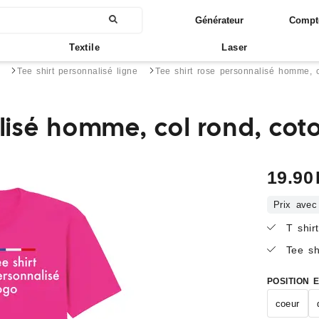
Générateur
Compt
Textile
Laser
Tee shirt personnalisé ligne
Tee shirt rose personnalisé homme, c
alisé homme, col rond, cot
19.90
Prix avec
T shir
Tee sh
POSITION 
coeur