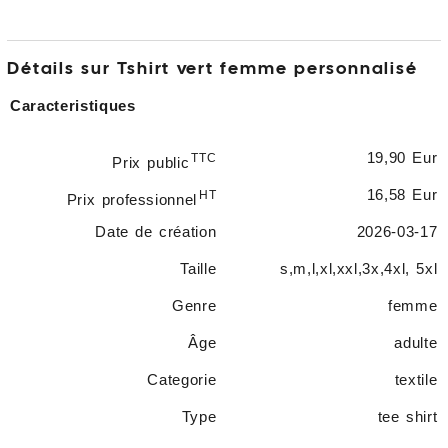
Détails sur Tshirt vert femme personnalisé
Caracteristiques
19,90 Eur
TTC
Prix public
16,58 Eur
HT
Prix professionnel
Date de création
2026-03-17
Taille
s,m,l,xl,xxl,3x,4xl, 5xl
Genre
femme
Âge
adulte
Categorie
textile
Type
tee shirt