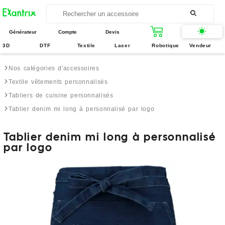
Générateur
Compte
Devis
3D
DTF
Textile
Laser
Robotique
Vendeur
Nos catégories d'accessoires
Textile vêtements personnalisés
Tabliers de cuisine personnalisés
Tablier denim mi long à personnalisé par logo
Tablier denim mi long à personnalisé
par logo